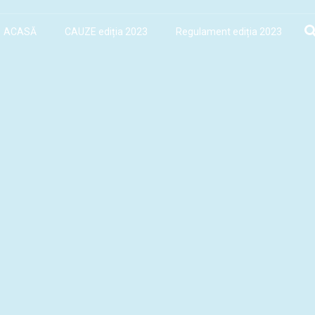
ACASĂ
CAUZE ediția 2023
Regulament ediția 2023